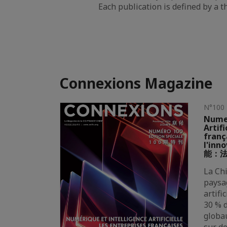
Each publication is defined by a 
Connexions Magazine
N°100
Numer
Artifi
franç
l'in
能：
La Ch
paysag
artifi
30 % 
globa