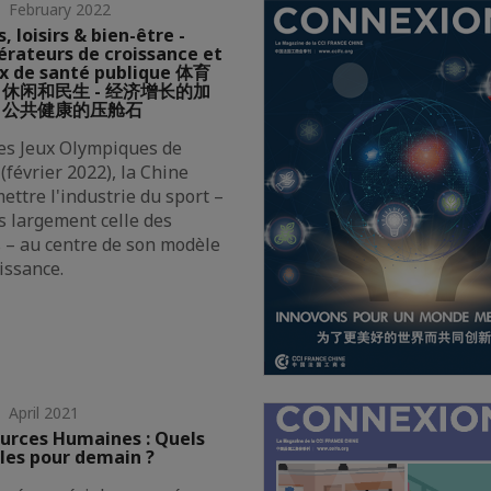
 February 2022
, loisirs & bien-être -
érateurs de croissance et
x de santé publique 体育
休闲和民生 - 经济增长的加
，公共健康的压舱石
les Jeux Olympiques de
(février 2022), la Chine
ettre l'industrie du sport –
s largement celle des
s – au centre de son modèle
issance.
 April 2021
urces Humaines : Quels
es pour demain ?