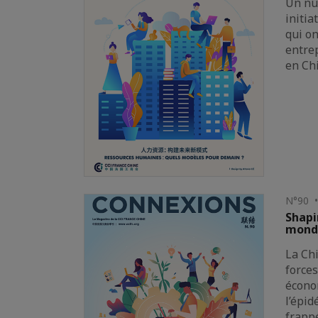
Un nu
initia
qui on
entre
en Ch
N°90 •
Shapi
monde
La Ch
forces
écono
l’épid
frappé