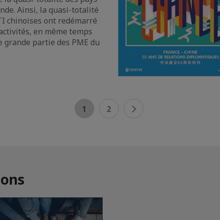
de. Ainsi, la quasi-totalité
TI chinoises ont redémarré
 activités, en même temps
e grande partie des PME du
1
2
ions