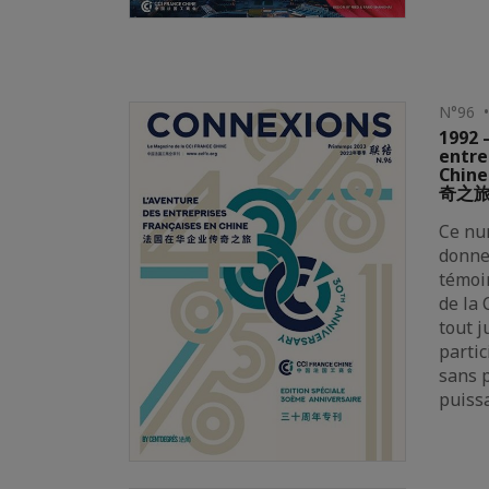
N°96 •
1992 –
entre
Chin
奇之
Ce nu
donne
témoin
de la
tout j
parti
sans 
puiss