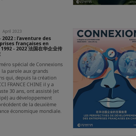
 April 2023
 2022 : l’aventure des
prises françaises en
e 1992 - 2022 法国在华企业传
旅
méro spécial de Connexions
 la parole aux grands
s qui, depuis la création
 CCI FRANCE CHINE il y a
uste 30 ans, ont assisté (et
cipé) au développement
précédent de la deuxième
ance économique mondiale.