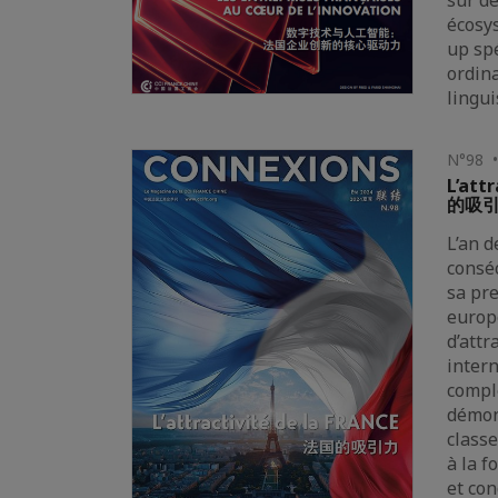
sur de
écosy
up spé
ordin
lingui
N°98 •
L’att
的吸
L’an d
conséc
sa pr
europ
d’attr
intern
compl
démon
class
à la f
et co