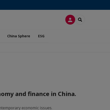
LOG IN
SEARCH
China Sphere
ESG
nomy and finance in China.
ontemporary economic issues.