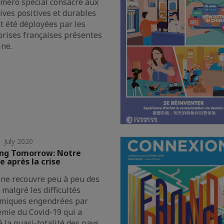
méro spécial consacré aux
tives positives et durables
t été déployées par les
prises françaises présentes
ine.
 July 2020
ng Tomorrow: Notre
 après la crise
ine recouvre peu à peu des
 malgré les difficultés
miques engendrées par
émie du Covid-19 qui a
 la quasi-totalité des pays