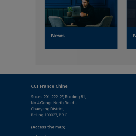
News
N
CCI France Chine
Suites 201-222, 2F, Building 81,
No 4 Gongti North Road，
Chaoyang District,
Beijing 100027, P.R.C
(Access the map)