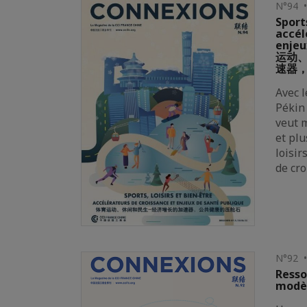
N°94 •
Sports
accél
enjeu
运动、
速器
Avec 
Pékin 
veut m
et plu
loisir
de cro
N°92 •
Resso
modèl