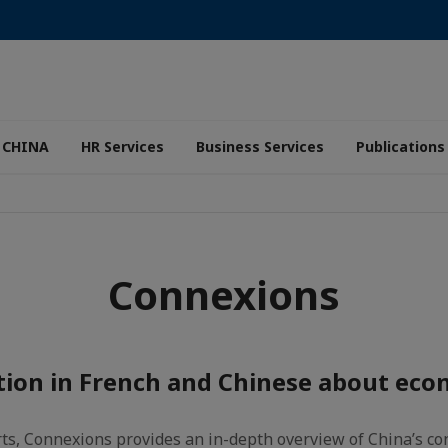
 CHINA
HR Services
Business Services
Publications
Connexions
ation in French and Chinese about eco
rts, Connexions provides an in-depth overview of China’s c