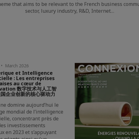
theme that aims to be relevant to the French business commu
sector, luxury industry, R&D, Internet…
 • March 2026
ique et Intelligence
cielle : Les entreprises
aises au cœur de
novation 数字技术与人工智
法国企业创新的核心驱动力
ine domine aujourd’hui le
e mondial de l’intelligence
cielle, concentrant près de
des investissements
ux en 2023 et s’appuyant