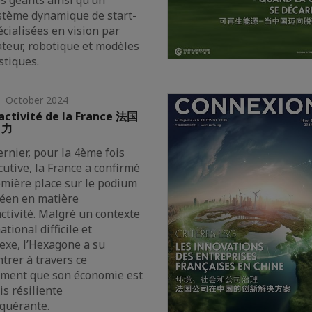
s géants ainsi qu’un
stème dynamique de start-
cialisées en vision par
ateur, robotique et modèles
stiques.
 October 2024
ractivité de la France 法国
引力
ernier, pour la 4ème fois
utive, la France a confirmé
emière place sur le podium
éen en matière
activité. Malgré un contexte
ational difficile et
exe, l’Hexagone a su
trer à travers ce
ement que son économie est
ois résiliente
nquérante.