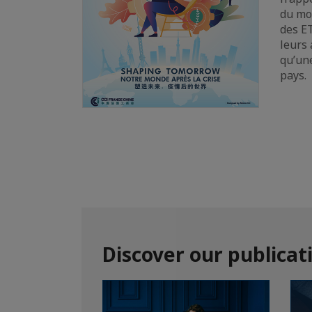
du mon
des E
leurs
qu’un
pays.
Discover our publicat