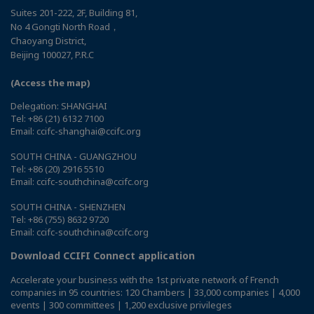
Suites 201-222, 2F, Building 81,
No 4 Gongti North Road，
Chaoyang District,
Beijing 100027, P.R.C
(Access the map)
Delegation: SHANGHAI
Tel: +86 (21) 6132 7100
Email: ccifc-shanghai@ccifc.org
SOUTH CHINA - GUANGZHOU
Tel: +86 (20) 2916 5510
Email: ccifc-southchina@ccifc.org
SOUTH CHINA - SHENZHEN
Tel: +86 (755) 8632 9720
Email: ccifc-southchina@ccifc.org
Download CCIFI Connect application
Accelerate your business with the 1st private network of French
companies in 95 countries: 120 Chambers | 33,000 companies | 4,000
events | 300 committees | 1,200 exclusive privileges