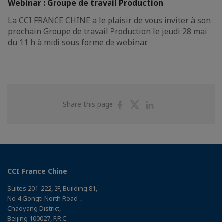
Webinar : Groupe de travail Production
La CCI FRANCE CHINE a le plaisir de vous inviter à son
prochain Groupe de travail Production le jeudi 28 mai
du 11 h à midi sous forme de webinar.
Share
Share
Share
Share this page
on
on
on
Facebook
Twitter
Linkedin
CCI France Chine
Suites 201-222, 2F, Building 81,
No 4 Gongti North Road，
Chaoyang District,
Beijing 100027, P.R.C