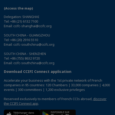
(Access the map)
Delegation: SHANGHAI
Tel: +86 (21) 6132 7100
Email: ccifc-shanghai@ccifc.org
SOUTH CHINA - GUANGZHOU
Tel: +86 (20) 2916 5510
Email: ccifc-southchina@ccifc.org
SOUTH CHINA - SHENZHEN
Tel: +86 (755) 8632 9720
Email: ccifc-southchina@ccifc.org
Download CCIFI Connect application
Accelerate your business with the 1st private network of French
companies in 95 countries: 120 Chambers | 33,000 companies | 4,000
events | 300 committees | 1,200 exclusive privileges
Reserved exclusively to members of French CCIs abroad,
discover
the CCIFI Connect app
.