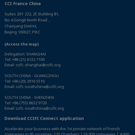
CCI France Chine
Suites 201-222, 2F, Building 81,
No 4 Gongti North Road，
Chaoyang District,
Beijing 100027, P.R.C
(Access the map)
Delegation: SHANGHAI
Tel: +86 (21) 6132 7100
Email: ccifc-shanghai@ccifc.org
SOUTH CHINA - GUANGZHOU
Tel: +86 (20) 2916 5510
Email: ccifc-southchina@ccifc.org
SOUTH CHINA - SHENZHEN
Tel: +86 (755) 8632 9720
Email: ccifc-southchina@ccifc.org
Download CCIFI Connect application
Accelerate your business with the 1st private network of French
companies in 95 countries: 120 Chambers | 33,000 companies | 4,000