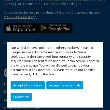
events | 300 committees | 1,200 exclusive privileges
Reserved exclusively to members of French CCIs abroad,
discover
the CCIFI Connect app
.
Our website uses cookies and others trackers to ease it
usage, improve its performance and security. Some
cookies, that don't involved functionnality and security,
required your consent to be used. Your choices will concern
the whole website. You will be allowed to change your
parameters at any moment. To learn more on our cookies
management,
click on this link
.
Sitemap
Mentions légales
Politique de confidentialité
Accept all purposes
Accept the essentials
京ICP备05009671号-1
京公安网备11010502035351号
Customize
Configure cookies preferences
© 2026 CCI France Chine