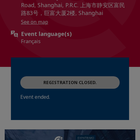
Road, Shanghai, P.R.C. 上海市静安区富民
路83号，巨富大厦2楼, Shanghai
See on map
Event language(s)
Français
REGISTRATION CLOSED.
Event ended.