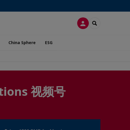
LOG IN
SEARCH
China Sphere
ESG
rations 视频号