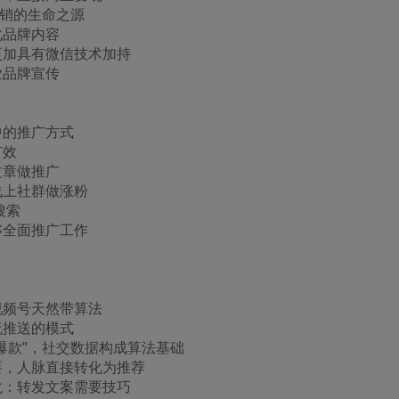
交营销的生命之源
化品牌内容
号更加具有微信技术加持
业品牌宣传
中的推广方式
有效
文章做推广
和线上社群做涨粉
搜索
做够全面推广工作
，视频号天然带算法
流推送的模式
“爆款”，社交数据构成算法基础
重要，人脉直接转化为推荐
条龙：转发文案需要技巧