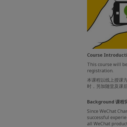
Course Introdu
This course will b
registration.
本课程以线上授课
时，另加随堂及课
Background 课
Since WeChat Chan
successful experie
all WeChat products