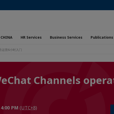
 CHINA
HR Services
Business Services
Publications
ns 视频号运营6小时入门
 WeChat Channels ope
o 4:00 PM
(UTC+8)