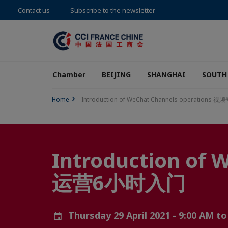
Contact us
Subscribe to the newsletter
Chamber
BEIJING
SHANGHAI
SOUTH
Home
Introduction of WeChat Channels operatio
Introduction of
运营6小时入门
Thursday 29 April 2021 - 9:00 AM t