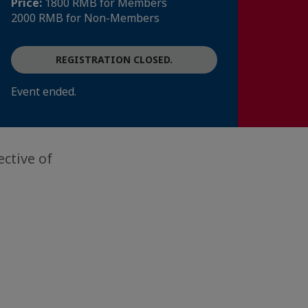
Price:
1800 RMB for Members
2000 RMB for Non-Members
REGISTRATION CLOSED.
Event ended.
ctive of