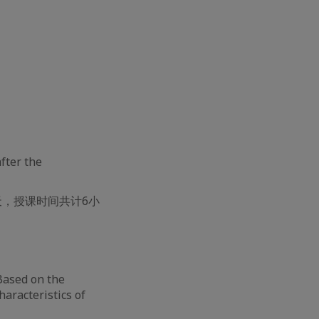
fter the
，授课时间共计6小
Based on the
aracteristics of