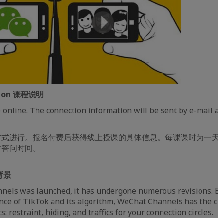
ction 课程说明
e online. The connection information will be sent by e-mail a
方式进行。报名付费后获得线上授课的具体信息。每课课时为一天
后答问时间。
程背景
nels was launched, it has undergone numerous revisions. 
nce of TikTok and its algorithm, WeChat Channels has the ch
: restraint, hiding, and traffics for your connection circles.