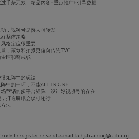
款重过千条无效：精品内容+重点推广+引导数据
弱互动，视频号是熟人强转发
做好整体策略
圈，风格定位很重要
不走量，策划和拍摄更偏向传统TVC
作的雷区和警戒线
传播矩阵中的玩法
阵中的一环，不能ALL IN ONE
和市场营销的多平台矩阵，设计好视频号的存在
功能，打通腾讯会议可还行
现方法
code to register, or send e-mail to bj-training@ccifc.org