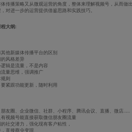
整体传播策略又从微观运营的角度，整体来理解视频号，从而做
程，对进一步的运营提供借鉴思路和实践技巧。
 课程大纲:
与其他新媒体传播平台的区别
间的风格差异
核心逻辑是流量，不是内容
多的流量思维，强调推广
本规则
快，要紧跟功能更新，随时利用
流：朋友圈、企业微信、社群、小程序、腾讯会议、直播、微店……
，只有视频号能直接获取微信朋友圈流量
商圈的社交潜力，强化现有客户粘性，
加持，直接商业变现